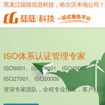
黑龙江陆陆信息科技，哈尔滨本地公司！
商标
体系认证
ICP许可证
高新技术企业
企业服务
知识产权
认证服务
项目申报
ISP许可证
国家高新企业复审
商标注册
ISO9001
申请办理条件
申请办理条件
申请办理条件
申请办理条件
ISO体系认证管理专家
呼叫中心业务
专精特新
商标疑难
ISO14001
APPLICATION CONDITIONS
ISO9001、ISO14001、ISO45001
宽带运营商
科小企评咨询服务
商标变更
ISO45001
ISO27001、ISO20000
外资经营电信业务
ISO27001
诊所备案
ISO20000
资深专家团队，全程专业指导，客户好评
FSC森林认证