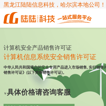
黑龙江陆陆信息科技，哈尔滨本地公司！
商标
体系认证
ICP许可证
高新技术企业
企业服务
知识产权
认证服务
项目申报
计算机安全产品销售许可证
ISP许可证
国家高新企业复审
商标注册
ISO9001
申请办理条件
申请办理条件
申请办理条件
申请办理条件
计算机信息系统安全销售许可证
呼叫中心业务
专精特新
商标疑难
ISO14001
APPLICATION CONDITIONS
中华人民共和国境内的安全专用产品进入市场销售, 实行销售
宽带运营商
科小企评咨询服务
商标变更
ISO45001
销售许可证》(以下简称销售许可证)。
外资经营电信业务
ISO27001
诊所备案
ISO20000
具体价格请咨询客服
￥
FSC森林认证