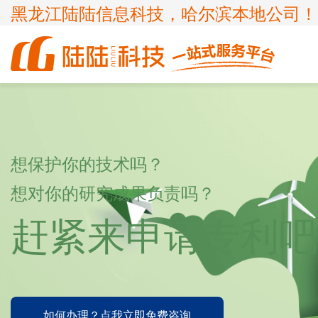
黑龙江陆陆信息科技，哈尔滨本地公司！
商标
体系认证
ICP许可证
高新技术企业
企业服务
知识产权
认证服务
项目申报
ISP许可证
国家高新企业复审
商标注册
ISO9001
申请办理条件
申请办理条件
申请办理条件
申请办理条件
想保护你的技术吗？
呼叫中心业务
专精特新
商标疑难
ISO14001
想对你的研究成果负责吗？
APPLICATION CONDITIONS
宽带运营商
科小企评咨询服务
商标变更
ISO45001
赶紧来申请专利吧
外资经营电信业务
ISO27001
诊所备案
ISO20000
FSC森林认证
如何办理？点我立即免费咨询