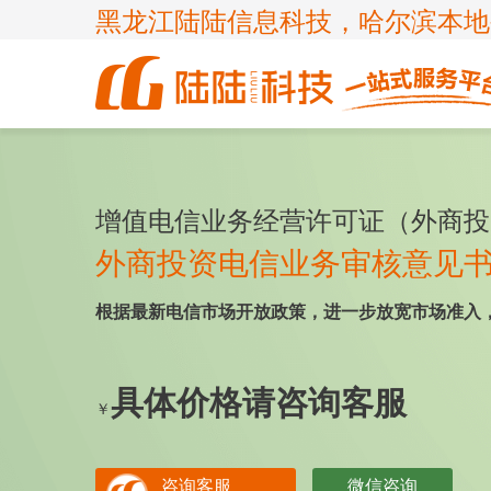
黑龙江陆陆信息科技，哈尔滨本地
商标
体系认证
ICP许
高新技
企业服务
知识产权
认证服务
项目申报
增值电信业务经营许可证（外商投
ISP许
国家高
商标注
ISO900
申请办理条件
申请办理条件
申请办理条件
申请办理条件
外商投资电信业务审核意见
呼叫中
专精特
商标疑
ISO140
APPLICATION CONDITIONS
根据最新电信市场开放政策，进一步放宽市场准入
宽带运
科小企
商标变
ISO450
外资经
ISO270
具体价格请咨询客服
诊所备
ISO200
￥
FSC森
咨询客服
微信咨询