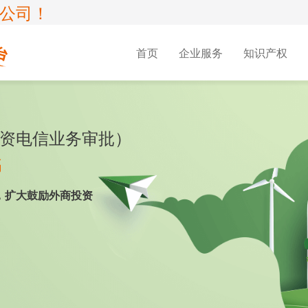
公司！
首页
企业服务
知识产权
可证
术企业
SP许可证
版权服务
资质认证
国家高新企业认定
EDI许可证
专利服务
资电信业务审批）
可证
新企业复审
IDC许可证
双软
CDN许可证
册
1
软件著作权
CMMI认证
专利申
书
心业务
新
存储转发业务
专精特新中小企业认定服务
多方通信服
难
01
软件著作权软件定制开发
信息系统建设和服务能力评估
实用新
，扩大鼓励外商投资
营商
评咨询服务
网络托管业务
域名解析服
更
01
版权登记
ITSS
外观设
营电信业务
数据传送业务
许可证年审
01
等保评测报告
AAA信用认证
专利购
案
中医诊所备案
00
软件产品登记
信息化建设及服务能力评价
集成电
林认证