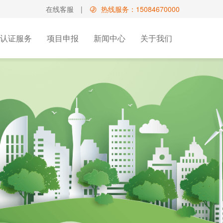
在线客服
|
热线服务：15084670000
认证服务
项目申报
新闻中心
关于我们
国高新培育服务
增值电信业务经营许可
双软认证咨询
请
文化出版
业务
科小企评
型专利
影视/教育/医疗类
务
计专利
其他
买
路布图设计登记证书