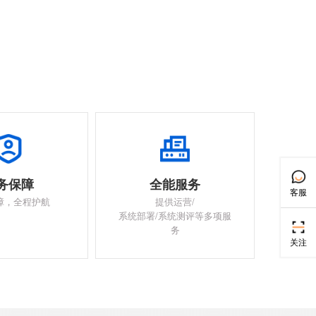
务保障
全能服务
客服
障，全程护航
提供运营/
系统部署/系统测评等多项服
务
关注