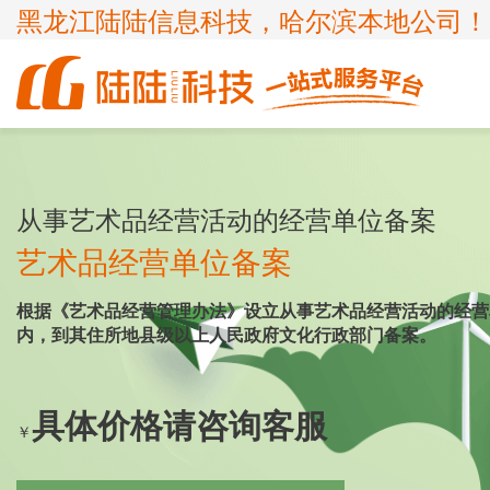
黑龙江陆陆信息科技，哈尔滨本地公司！
商标
体系认证
ICP许可证
高新技术企业
企业服务
知识产权
认证服务
项目申报
从事艺术品经营活动的经营单位备案
ISP许可证
国家高新企业复审
商标注册
ISO9001
申请办理条件
申请办理条件
申请办理条件
申请办理条件
艺术品经营单位备案
呼叫中心业务
专精特新
商标疑难
ISO14001
APPLICATION CONDITIONS
根据《艺术品经营管理办法》设立从事艺术品经营活动的经营
宽带运营商
科小企评咨询服务
商标变更
ISO45001
内，到其住所地县级以上人民政府文化行政部门备案。
外资经营电信业务
ISO27001
诊所备案
ISO20000
具体价格请咨询客服
￥
FSC森林认证