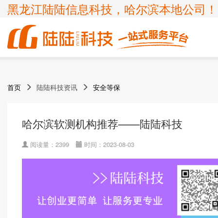
黑龙江陆陆信息科技，哈尔滨本地公司！
商标
体系认证
ICP许可证
高新技术企业
首页
陆陆科技资讯
安全等保
企业服务
知识产权
认证服务
项目申报
ISP许可证
国家高新企业复审
商标注册
ISO9001
申请办理条件
申请办理条件
申请办理条件
申请办理条件
呼叫中心业务
专精特新
哈尔滨软测机构推荐——陆陆科技
商标疑难
ISO14001
APPLICATION CONDITIONS
宽带运营商
科小企评咨询服务
商标变更
ISO45001
阅读量：2399
时间：2023-08-03
外资经营电信业务
ISO27001
诊所备案
ISO20000
FSC森林认证