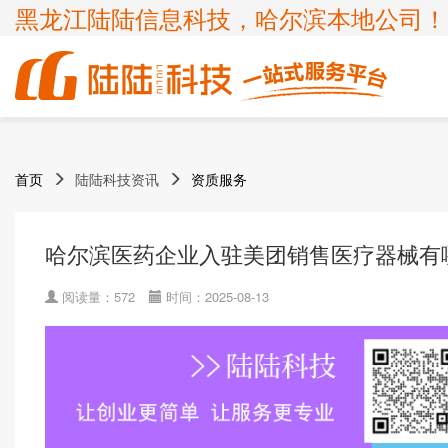
黑龙江陆陆信息科技，哈尔滨本地公司！
商标
体系认证
ICP许可证
高新技术企业
首页
陆陆科技资讯
资质服务
企业服务
知识产权
认证服务
项目申报
ISP许可证
国家高新企业复审
商标注册
ISO9001
申请办理条件
申请办理条件
申请办理条件
申请办理条件
呼叫中心业务
专精特新
哈尔滨医药企业入驻美团销售医疗器械有
商标疑难
ISO14001
APPLICATION CONDITIONS
宽带运营商
科小企评咨询服务
商标变更
ISO45001
阅读量：572
时间：2025-08-13
外资经营电信业务
ISO27001
诊所备案
ISO20000
FSC森林认证