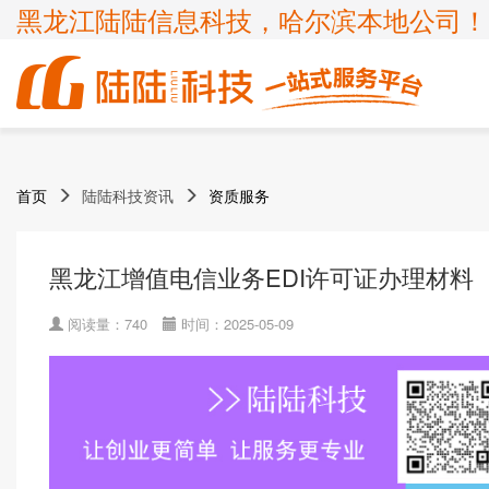
黑龙江陆陆信息科技，哈尔滨本地公司！
商标
体系认证
ICP许可证
高新技术企业
首页
陆陆科技资讯
资质服务
企业服务
知识产权
认证服务
项目申报
ISP许可证
国家高新企业复审
商标注册
ISO9001
申请办理条件
申请办理条件
申请办理条件
申请办理条件
呼叫中心业务
专精特新
黑龙江增值电信业务EDI许可证办理材料
商标疑难
ISO14001
APPLICATION CONDITIONS
宽带运营商
科小企评咨询服务
商标变更
ISO45001
阅读量：740
时间：2025-05-09
外资经营电信业务
ISO27001
诊所备案
ISO20000
FSC森林认证