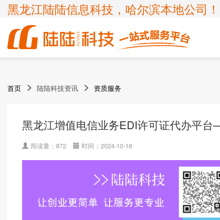
黑龙江陆陆信息科技，哈尔滨本地公司！
商标
体系认证
ICP许可证
高新技术企业
首页
陆陆科技资讯
资质服务
企业服务
知识产权
认证服务
项目申报
ISP许可证
国家高新企业复审
商标注册
ISO9001
申请办理条件
申请办理条件
申请办理条件
申请办理条件
呼叫中心业务
专精特新
黑龙江增值电信业务EDI许可证代办平台
商标疑难
ISO14001
APPLICATION CONDITIONS
宽带运营商
科小企评咨询服务
商标变更
ISO45001
阅读量：872
时间：2024-10-18
外资经营电信业务
ISO27001
诊所备案
ISO20000
FSC森林认证