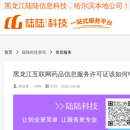
黑龙江陆陆信息科技，哈尔滨本地公司！
商标
体系认证
ICP许可证
高新技术企业
首页
陆陆科技资讯
资质服务
企业服务
知识产权
认证服务
项目申报
ISP许可证
国家高新企业复审
商标注册
ISO9001
申请办理条件
申请办理条件
申请办理条件
申请办理条件
呼叫中心业务
专精特新
黑龙江互联网药品信息服务许可证该如何
商标疑难
ISO14001
APPLICATION CONDITIONS
宽带运营商
科小企评咨询服务
商标变更
ISO45001
阅读量：1069
时间：2023-08-28
外资经营电信业务
ISO27001
诊所备案
ISO20000
FSC森林认证