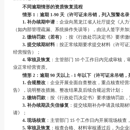
不同逾期情形的资质恢复流程
情形
1：逾期 1-90 天（许可证未吊销，列入预警名
1.
补办续期申请
：企业向黑龙江省人社厅提交《人力
（如内部管理疏漏、系统操作失误等），由法人签字并加
2.
缴纳罚款（若有）
：按《行政处罚决定书》要求缴
3.
提交续期材料
：按正常续期要求提交材料（许可证
经营报告）；
4.
审核及恢复
：主管部门
个工作日内完成审核，
10
业正常经营资质。
情形
2：逾期 90 天以上 - 1 年以下（许可证未吊
1.
合规整改
：企业开展全面自查整改，重点核查经营
告》，说明整改措施、整改结果及后续合规运营计划；
2.
缴纳罚款
：按《行政处罚决定书》要求缴纳罚款，
3.
补办续期及失信修复
：提交续期补办申请及续期材
请》；
4.
现场核查
：主管部门
个工作日内开展现场核查
15
5.
审核及恢复
：核查合格、材料审核通过后，为企业