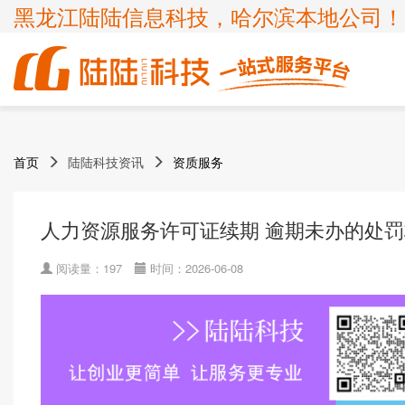
黑龙江陆陆信息科技，哈尔滨本地公司！
商标
体系认证
ICP许可证
高新技术企业
首页
陆陆科技资讯
资质服务
企业服务
知识产权
认证服务
项目申报
ISP许可证
国家高新企业复审
商标注册
ISO9001
申请办理条件
申请办理条件
申请办理条件
申请办理条件
呼叫中心业务
专精特新
人力资源服务许可证续期 逾期未办的处
商标疑难
ISO14001
APPLICATION CONDITIONS
宽带运营商
科小企评咨询服务
商标变更
ISO45001
阅读量：197
时间：2026-06-08
外资经营电信业务
ISO27001
诊所备案
ISO20000
FSC森林认证