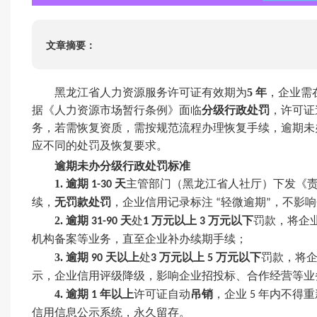
ISO22000
HACCP
文章摘要：
ISO13485
IATF16949
黑龙江省人力资源服务许可证有效期为
5 年
，企业需
据《人力资源市场暂行条例》面临
分级行政处罚
，许可证
务，若需恢复资质，需按规范流程办理恢复手续，逾期未
应不同的处罚及恢复要求。
逾期未办分级行政处罚标准
1.
逾期
天
主管部门（黑龙江省人社厅）下发《
1-30
续，
无罚款处罚
，企业信用记录标注
轻微逾期
，不影响
“
”
2.
逾期
天
处
万元以上
万元以下
罚款，将企
31-90
1
3
机构备案等业务，直至企业补办续期手续；
3.
逾期
天以上
处
万元以上
万元以下
罚款，将
90
3
5
示，企业信用评级降级，影响企业招投标、合作经营等业
4.
逾期
年以上
许可证自动
吊销
，企业
年内不得重
1
5
信用信息公示系统，永久留存。