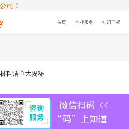
公司！
首页
企业服务
知识产权
可证
术企业
SP许可证
版权服务
资质认证
国家高新企业认定
EDI许可证
专利服务
可证
新企业复审
IDC许可证
双软
CDN许可证
册
1
软件著作权
CMMI认证
专利申
心业务
新
存储转发业务
专精特新中小企业认定服务
多方通信服
材料清单大揭秘
难
01
软件著作权软件定制开发
信息系统建设和服务能力评估
实用新
营商
评咨询服务
网络托管业务
域名解析服
更
01
版权登记
ITSS
外观设
营电信业务
数据传送业务
许可证年审
01
等保评测报告
AAA信用认证
专利购
案
中医诊所备案
00
软件产品登记
信息化建设及服务能力评价
集成电
林认证