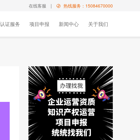
在线客服
|
热线服务：15084670000
认证服务
项目申报
新闻中心
关于我们
国高新培育服务
增值电信业务经营许可
双软认证咨询
请
文化出版
业务
科小企评
型专利
影视/教育/医疗类
务
计专利
其他
买
路布图设计登记证书