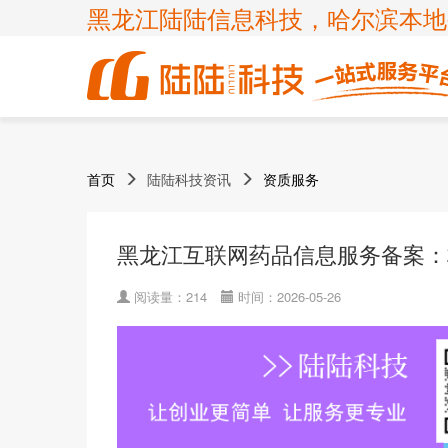
黑龙江陆陆信息科技，哈尔滨本地
商标
体系认证
ICP许
高新技
首页
陆陆科技资讯
资质服务
企业服务
知识产权
认证服务
项目申报
ISP许
国家高
商标注
ISO900
申请办理条件
申请办理条件
申请办理条件
申请办理条件
呼叫中
专精特
黑龙江互联网药品信息服务备案：
商标疑
ISO140
APPLICATION CONDITIONS
宽带运
科小企
商标变
ISO450
阅读量：214
时间：2026-05-26
外资经
ISO270
诊所备
ISO200
FSC森