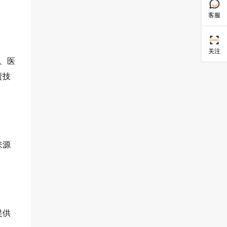
客服
关注
、医
责技
来源
提供