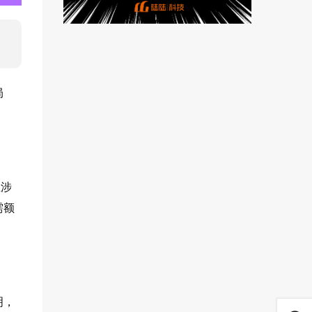
局
业涉
需额
明，