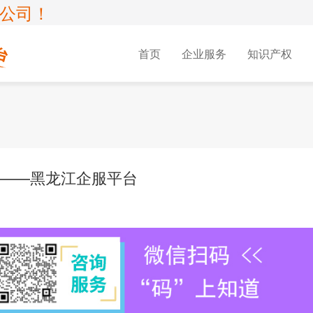
公司！
首页
企业服务
知识产权
可证
术企业
SP许可证
版权服务
资质认证
国家高新企业认定
EDI许可证
专利服务
可证
新企业复审
IDC许可证
双软
CDN许可证
册
1
软件著作权
CMMI认证
专利申
心业务
新
存储转发业务
专精特新中小企业认定服务
多方通信服
——黑龙江企服平台
难
01
软件著作权软件定制开发
信息系统建设和服务能力评估
实用新
营商
评咨询服务
网络托管业务
域名解析服
更
01
版权登记
ITSS
外观设
营电信业务
数据传送业务
许可证年审
01
等保评测报告
AAA信用认证
专利购
案
中医诊所备案
00
软件产品登记
信息化建设及服务能力评价
集成电
林认证