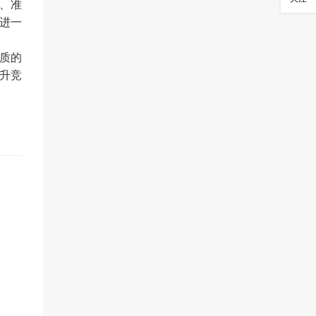
、准
进一
质的
升竞