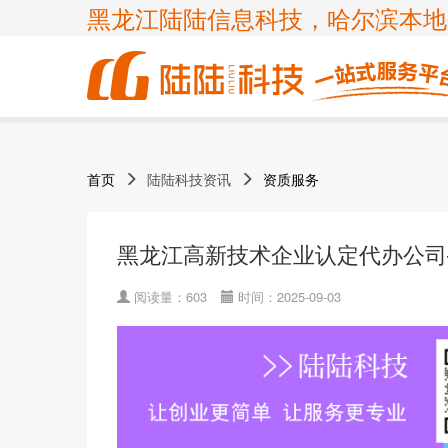
黑龙江陆陆信息科技，哈尔滨本地
商标
体系认证
ICP许
高新技
首页
陆陆科技资讯
资质服务
企业服务
知识产权
认证服务
项目申报
ISP许
国家高
商标注
ISO900
申请办理条件
申请办理条件
申请办理条件
申请办理条件
呼叫中
专精特
黑龙江高新技术企业认定代办公司
商标疑
ISO140
APPLICATION CONDITIONS
宽带运
科小企
商标变
ISO450
阅读量：603
时间：2025-09-03
外资经
ISO270
诊所备
ISO200
FSC森