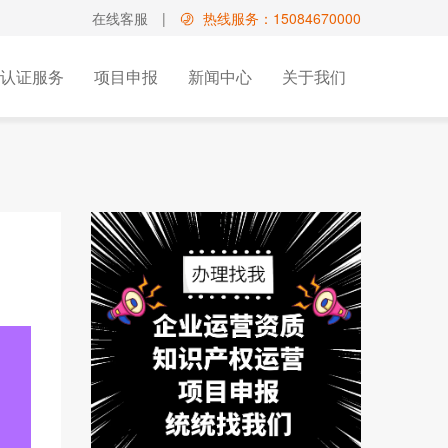
在线客服
|
热线服务：15084670000
认证服务
项目申报
新闻中心
关于我们
国高新培育服务
增值电信业务经营许可
双软认证咨询
请
文化出版
业务
科小企评
型专利
影视/教育/医疗类
务
计专利
其他
买
路布图设计登记证书